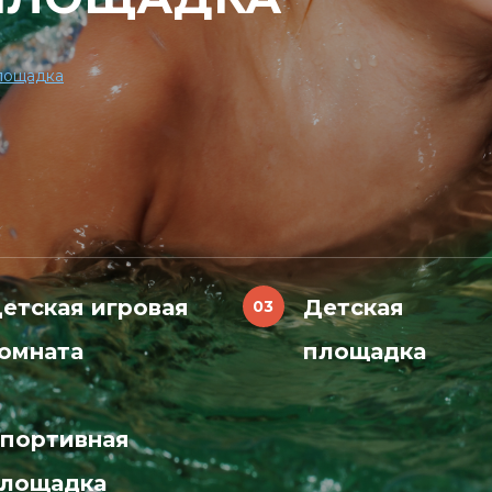
лощадка
етская игровая
Детская
омната
площадка
портивная
лощадка