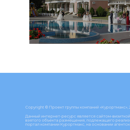
Copyright © Проект группы компаний «Курортмакс», 
Данный интернет-ресурс является сайтом-визиткой
взятого объекта размещения, подлежащего реализ
портал компании Курортмакс, на основании агентск