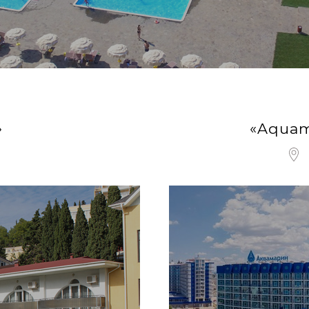
»
«Aquam