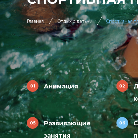
Главная
Отдых с детьми
Спортивная п
Анимация
Д
к
Развивающие
С
занятия
п