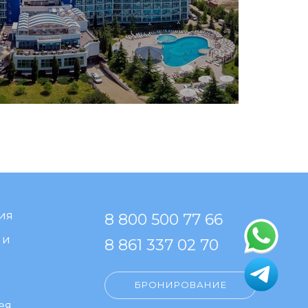
ия
8 800 500 77 66
 и
8 861 337 02 70
БРОНИРОВАНИЕ
ея