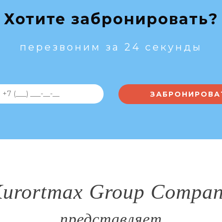
Хотите забронировать?
перезвоним за 24 секунды
urortmax Group Compa
представляет