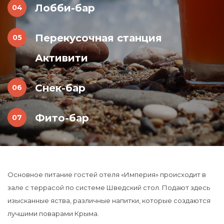
Лобби-бар
Перекусочная станция
Активити
Снек-бар
Фито-бар
Основное питание гостей отеля «Империя» происходит в
зале с террасой по системе Шведский стол. Подают здесь
изысканные яства, различные напитки, которые создаются
лучшими поварами Крыма.