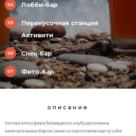
Лобби-бар
Перекусочная станция
Активити
Снек-бар
Фито-бар
описание
Уютная атмосфера бильярдного клуба дополнена
замечательным баром, меню которого включает в себя